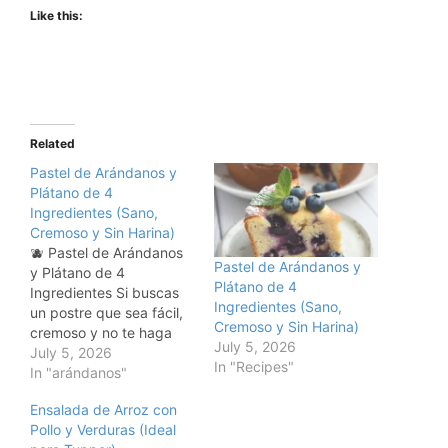
Like this:
Related
Pastel de Arándanos y
Plátano de 4
Ingredientes (Sano,
Cremoso y Sin Harina)
🫐 Pastel de Arándanos
Pastel de Arándanos y
y Plátano de 4
Plátano de 4
Ingredientes Si buscas
Ingredientes (Sano,
un postre que sea fácil,
Cremoso y Sin Harina)
cremoso y no te haga
July 5, 2026
sentir culpable después
July 5, 2026
In "Recipes"
de comerlo, este pastel
In "arándanos"
de arándanos y plátano
Ensalada de Arroz con
es la respuesta. Solo
Pollo y Verduras (Ideal
necesitas 4 ingredientes,